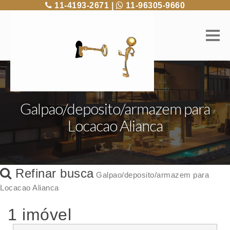
11-4193-2671 |
11-96305-9660
Galpao/deposito/armazem para
Locacao Alianca
Refinar busca
Galpao/deposito/armazem para
Locacao Alianca
1 imóvel